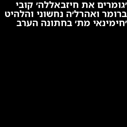
׳גומרים את חיזבאללה׳ קובי
ברומר ואהרל׳ה נחשוני והלהיט
׳חימינאי מת׳ בחתונה הערב