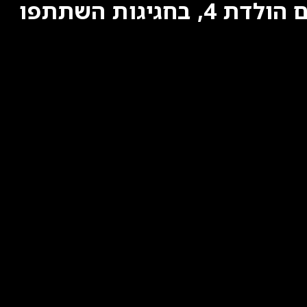
בחופשת פסח ברודוס חגגו לבת של אושיית הרשת שלומי כהן יום הולדת 4, בחגיגות השתתפו